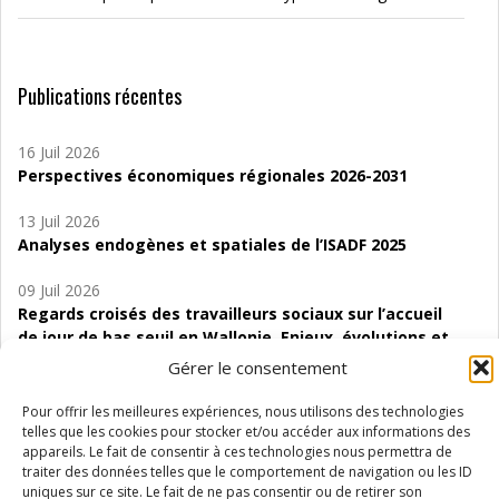
Publications récentes
16 Juil 2026
Perspectives économiques régionales 2026-2031
13 Juil 2026
Analyses endogènes et spatiales de l’ISADF 2025
09 Juil 2026
Regards croisés des travailleurs sociaux sur l’accueil
de jour de bas seuil en Wallonie. Enjeux, évolutions et
perspectives
Gérer le consentement
06 Juil 2026
Pour offrir les meilleures expériences, nous utilisons des technologies
Étude d’évaluabilité des Structures
telles que les cookies pour stocker et/ou accéder aux informations des
d’accompagnement à l’autocréation d’emploi (SAACE)
appareils. Le fait de consentir à ces technologies nous permettra de
traiter des données telles que le comportement de navigation ou les ID
uniques sur ce site. Le fait de ne pas consentir ou de retirer son
01 Juil 2026