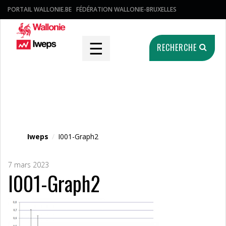
PORTAIL WALLONIE.BE
FÉDÉRATION WALLONIE-BRUXELLES
☰
RECHERCHE
Fichier média
Iweps
/
I001-Graph2
7 mars 2023
I001-Graph2