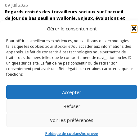
09 Juil 2026
Regards croisés des travailleurs sociaux sur l’accueil
de jour de bas seuil en Wallonie. Enjeux, évolutions et
perspectives
Gérer le consentement
06 Juil 2026
Pour offrir les meilleures expériences, nous utilisons des technologies
Étude d’évaluabilité des Structures
telles que les cookies pour stocker et/ou accéder aux informations des
d’accompagnement à l’autocréation d’emploi (SAACE)
appareils. Le fait de consentir à ces technologies nous permettra de
traiter des données telles que le comportement de navigation ou les ID
01 Juil 2026
uniques sur ce site. Le fait de ne pas consentir ou de retirer son
consentement peut avoir un effet négatif sur certaines caractéristiques et
Pénurie du personnel infirmier :quels indicateurs
fonctions.
d’offre de soins pour comprendre la situation en
Wallonie ?
Accepter
Refuser
Mentions légales
Vie privée
Médiateur
Accessibilité
Voir les préférences
Politique de cookies
Vie privée