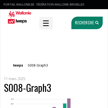
PORTAIL WALLONIE.BE
FÉDÉRATION WALLONIE-BRUXELLES
☰
RECHERCHE
Fichier média
Iweps
/
S008-Graph3
11 mars 2025
S008-Graph3