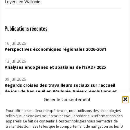
Loyers en Wallonie
Publications récentes
16 Juil 2026
Perspectives économiques régionales 2026-2031
13 Juil 2026
Analyses endogènes et spatiales de l’ISADF 2025
09 Juil 2026
Regards croisés des travailleurs sociaux sur l’accueil
de jour de bas seuil en Wallonie. Enjeux, évolutions et
perspectives
Gérer le consentement
06 Juil 2026
Pour offrir les meilleures expériences, nous utilisons des technologies
Étude d’évaluabilité des Structures
telles que les cookies pour stocker et/ou accéder aux informations des
d’accompagnement à l’autocréation d’emploi (SAACE)
appareils. Le fait de consentir à ces technologies nous permettra de
traiter des données telles que le comportement de navigation ou les ID