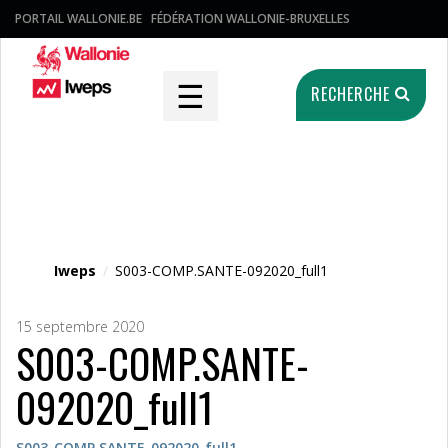
PORTAIL WALLONIE.BE
FÉDÉRATION WALLONIE-BRUXELLES
☰
RECHERCHE
Fichier média
Iweps
/
S003-COMP.SANTE-092020_full1
15 septembre 2020
S003-COMP.SANTE-
092020_full1
S003-COMP.SANTE-092020_full1