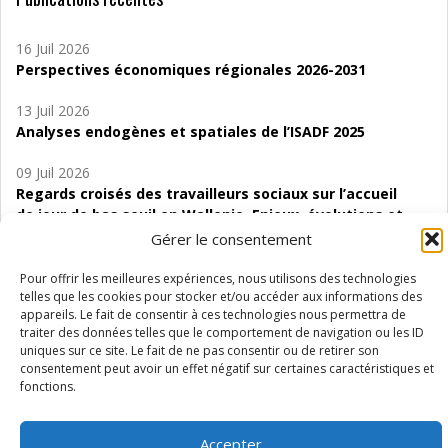
16 Juil 2026
Perspectives économiques régionales 2026-2031
13 Juil 2026
Analyses endogènes et spatiales de l’ISADF 2025
09 Juil 2026
Regards croisés des travailleurs sociaux sur l’accueil
de jour de bas seuil en Wallonie. Enjeux, évolutions et
perspectives
Gérer le consentement
06 Juil 2026
Pour offrir les meilleures expériences, nous utilisons des technologies
Étude d’évaluabilité des Structures
telles que les cookies pour stocker et/ou accéder aux informations des
appareils. Le fait de consentir à ces technologies nous permettra de
d’accompagnement à l’autocréation d’emploi (SAACE)
traiter des données telles que le comportement de navigation ou les ID
uniques sur ce site. Le fait de ne pas consentir ou de retirer son
01 Juil 2026
consentement peut avoir un effet négatif sur certaines caractéristiques et
Pénurie du personnel infirmier :quels indicateurs
fonctions.
d’offre de soins pour comprendre la situation en
Wallonie ?
Accepter