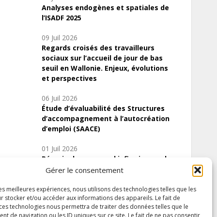
Analyses endogènes et spatiales de
l’ISADF 2025
09 Juil 2026
Regards croisés des travailleurs
sociaux sur l’accueil de jour de bas
seuil en Wallonie. Enjeux, évolutions
et perspectives
06 Juil 2026
Étude d’évaluabilité des Structures
d’accompagnement à l’autocréation
d’emploi (SAACE)
01 Juil 2026
Pénurie du personnel infirmier :quels
indicateurs d’offre de soins pour
Gérer le consentement
comprendre la situation en Wallonie ?
les meilleures expériences, nous utilisons des technologies telles que les
r stocker et/ou accéder aux informations des appareils. Le fait de
 ces technologies nous permettra de traiter des données telles que le
 de navigation ou les ID uniques sur ce site. Le fait de ne pas consentir