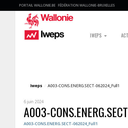
PORTAIL WALLONIE.BE
FÉDÉRATION WALLONIE-BRUXELLES
IWEPS
AC
Fichier média
Iweps
/
A003-CONS.ENERG.SECT-062024_Full1
6 juin 2024
A003-CONS.ENERG.SECT
A003-CONS.ENERG.SECT-062024_Full1