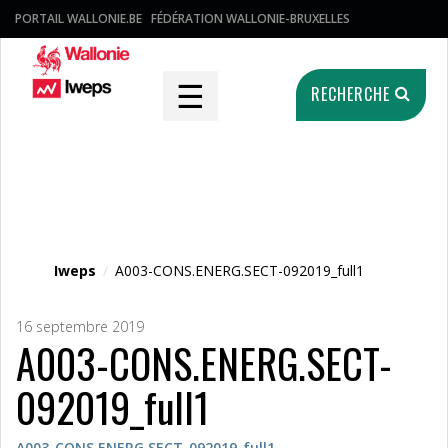
PORTAIL WALLONIE.BE
FÉDÉRATION WALLONIE-BRUXELLES
☰
RECHERCHE
Fichier média
Iweps
/
A003-CONS.ENERG.SECT-092019_full1
16 septembre 2019
A003-CONS.ENERG.SECT-
092019_full1
A003-CONS.ENERG.SECT-092019_full1