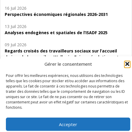
16 Juil 2026
Perspectives économiques régionales 2026-2031
13 Juil 2026
Analyses endogènes et spatiales de l’ISADF 2025
09 Juil 2026
Regards croisés des travailleurs sociaux sur l’accueil
de jour de bas seuil en Wallonie. Enjeux, évolutions et
perspectives
Gérer le consentement
06 Juil 2026
Pour offrir les meilleures expériences, nous utilisons des technologies
telles que les cookies pour stocker et/ou accéder aux informations des
Étude d’évaluabilité des Structures
appareils. Le fait de consentir à ces technologies nous permettra de
d’accompagnement à l’autocréation d’emploi (SAACE)
traiter des données telles que le comportement de navigation ou les ID
uniques sur ce site. Le fait de ne pas consentir ou de retirer son
01 Juil 2026
consentement peut avoir un effet négatif sur certaines caractéristiques et
Pénurie du personnel infirmier :quels indicateurs
fonctions.
d’offre de soins pour comprendre la situation en
Wallonie ?
Accepter