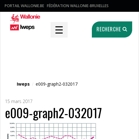
PORTAIL WALLONIE.BE
FÉDÉRATION WALLONIE-BRUXELLES
☰
RECHERCHE
Fichier média
Iweps
/
e009-graph2-032017
15 mars 2017
e009-graph2-032017