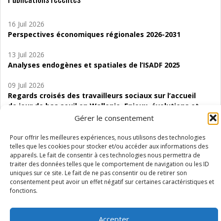
16 Juil 2026
Perspectives économiques régionales 2026-2031
13 Juil 2026
Analyses endogènes et spatiales de l’ISADF 2025
09 Juil 2026
Regards croisés des travailleurs sociaux sur l’accueil
de jour de bas seuil en Wallonie. Enjeux, évolutions et
perspectives
Gérer le consentement
06 Juil 2026
Pour offrir les meilleures expériences, nous utilisons des technologies
Étude d’évaluabilité des Structures
telles que les cookies pour stocker et/ou accéder aux informations des
appareils. Le fait de consentir à ces technologies nous permettra de
d’accompagnement à l’autocréation d’emploi (SAACE)
traiter des données telles que le comportement de navigation ou les ID
uniques sur ce site. Le fait de ne pas consentir ou de retirer son
01 Juil 2026
consentement peut avoir un effet négatif sur certaines caractéristiques et
Pénurie du personnel infirmier :quels indicateurs
fonctions.
d’offre de soins pour comprendre la situation en
Wallonie ?
Accepter