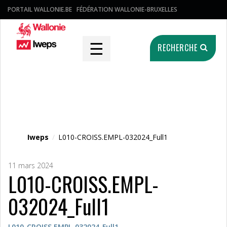
PORTAIL WALLONIE.BE
FÉDÉRATION WALLONIE-BRUXELLES
☰
RECHERCHE
Fichier média
Iweps
/
L010-CROISS.EMPL-032024_Full1
11 mars 2024
L010-CROISS.EMPL-
032024_Full1
L010-CROISS.EMPL-032024_Full1