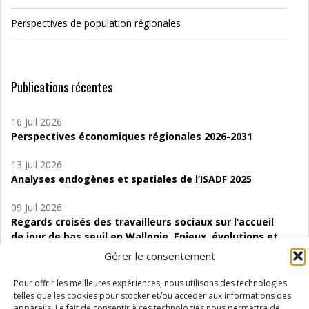
Perspectives de population régionales
Publications récentes
16 Juil 2026
Perspectives économiques régionales 2026-2031
13 Juil 2026
Analyses endogènes et spatiales de l’ISADF 2025
09 Juil 2026
Regards croisés des travailleurs sociaux sur l’accueil
de jour de bas seuil en Wallonie. Enjeux, évolutions et
perspectives
Gérer le consentement
06 Juil 2026
Pour offrir les meilleures expériences, nous utilisons des technologies
Étude d’évaluabilité des Structures
telles que les cookies pour stocker et/ou accéder aux informations des
d’accompagnement à l’autocréation d’emploi (SAACE)
appareils. Le fait de consentir à ces technologies nous permettra de