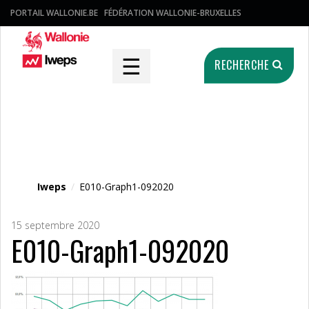
PORTAIL WALLONIE.BE
FÉDÉRATION WALLONIE-BRUXELLES
☰
RECHERCHE
Fichier média
Iweps
/
E010-Graph1-092020
15 septembre 2020
E010-Graph1-092020