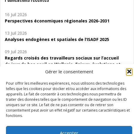
16 Juil 2026
Perspectives économiques régionales 2026-2031
13 Juil 2026
Analyses endogènes et spatiales de l’ISADF 2025
09 Juil 2026
Regards croisés des travailleurs sociaux sur l’accueil
de jour de bas seuil en Wallonie. Enjeux, évolutions et
perspectives
Gérer le consentement
06 Juil 2026
Pour offrir les meilleures expériences, nous utilisons des technologies
Étude d’évaluabilité des Structures
telles que les cookies pour stocker et/ou accéder aux informations des
appareils. Le fait de consentir à ces technologies nous permettra de
d’accompagnement à l’autocréation d’emploi (SAACE)
traiter des données telles que le comportement de navigation ou les ID
uniques sur ce site. Le fait de ne pas consentir ou de retirer son
01 Juil 2026
consentement peut avoir un effet négatif sur certaines caractéristiques et
Pénurie du personnel infirmier :quels indicateurs
fonctions.
d’offre de soins pour comprendre la situation en
Wallonie ?
Accepter