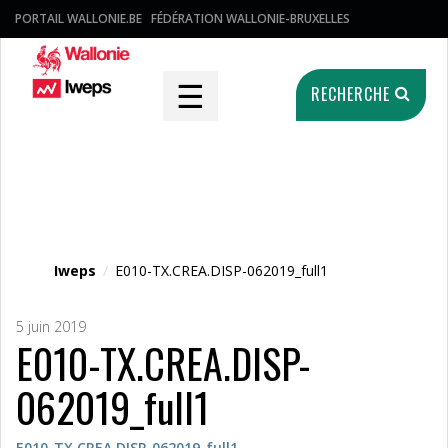
PORTAIL WALLONIE.BE
FÉDÉRATION WALLONIE-BRUXELLES
☰
RECHERCHE
Fichier média
Iweps
/
E010-TX.CREA.DISP-062019_full1
5 juin 2019
E010-TX.CREA.DISP-
062019_full1
E010-TX.CREA.DISP-062019_full1