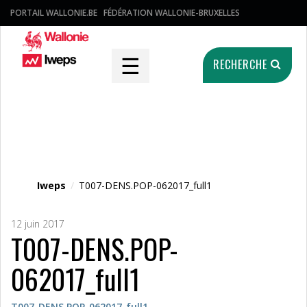
PORTAIL WALLONIE.BE
FÉDÉRATION WALLONIE-BRUXELLES
☰
RECHERCHE
Fichier média
Iweps
/
T007-DENS.POP-062017_full1
12 juin 2017
T007-DENS.POP-
062017_full1
T007-DENS.POP-062017_full1