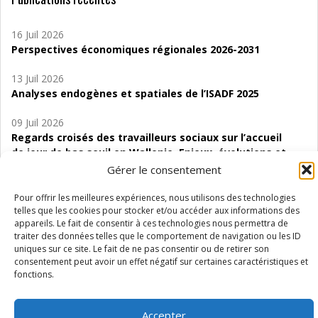
16 Juil 2026
Perspectives économiques régionales 2026-2031
13 Juil 2026
Analyses endogènes et spatiales de l’ISADF 2025
09 Juil 2026
Regards croisés des travailleurs sociaux sur l’accueil
de jour de bas seuil en Wallonie. Enjeux, évolutions et
perspectives
Gérer le consentement
06 Juil 2026
Pour offrir les meilleures expériences, nous utilisons des technologies
Étude d’évaluabilité des Structures
telles que les cookies pour stocker et/ou accéder aux informations des
appareils. Le fait de consentir à ces technologies nous permettra de
d’accompagnement à l’autocréation d’emploi (SAACE)
traiter des données telles que le comportement de navigation ou les ID
uniques sur ce site. Le fait de ne pas consentir ou de retirer son
01 Juil 2026
consentement peut avoir un effet négatif sur certaines caractéristiques et
Pénurie du personnel infirmier :quels indicateurs
fonctions.
d’offre de soins pour comprendre la situation en
Wallonie ?
Accepter