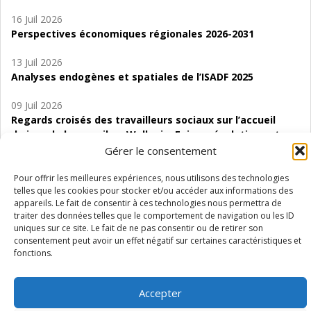
16 Juil 2026
Perspectives économiques régionales 2026-2031
13 Juil 2026
Analyses endogènes et spatiales de l’ISADF 2025
09 Juil 2026
Regards croisés des travailleurs sociaux sur l’accueil
de jour de bas seuil en Wallonie. Enjeux, évolutions et
perspectives
Gérer le consentement
06 Juil 2026
Pour offrir les meilleures expériences, nous utilisons des technologies
telles que les cookies pour stocker et/ou accéder aux informations des
Étude d’évaluabilité des Structures
appareils. Le fait de consentir à ces technologies nous permettra de
d’accompagnement à l’autocréation d’emploi (SAACE)
traiter des données telles que le comportement de navigation ou les ID
uniques sur ce site. Le fait de ne pas consentir ou de retirer son
01 Juil 2026
consentement peut avoir un effet négatif sur certaines caractéristiques et
Pénurie du personnel infirmier :quels indicateurs
fonctions.
d’offre de soins pour comprendre la situation en
Wallonie ?
Accepter