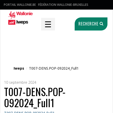
PORTAIL WALLONIE.BE
FÉDÉRATION WALLONIE-BRUXELLES
☰
RECHERCHE
Fichier média
Iweps
/
T007-DENS.POP-092024_Full1
10 septembre 2024
T007-DENS.POP-
092024_Full1
T007-DENS.POP-092024_Full1