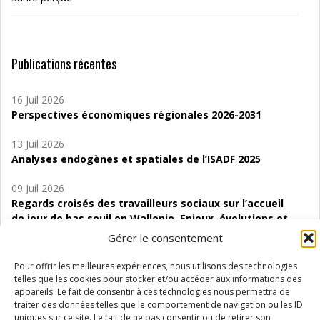
Publications récentes
16 Juil 2026
Perspectives économiques régionales 2026-2031
13 Juil 2026
Analyses endogènes et spatiales de l’ISADF 2025
09 Juil 2026
Regards croisés des travailleurs sociaux sur l’accueil
de jour de bas seuil en Wallonie. Enjeux, évolutions et
perspectives
Gérer le consentement
06 Juil 2026
Pour offrir les meilleures expériences, nous utilisons des technologies
Étude d’évaluabilité des Structures
telles que les cookies pour stocker et/ou accéder aux informations des
d’accompagnement à l’autocréation d’emploi (SAACE)
appareils. Le fait de consentir à ces technologies nous permettra de
traiter des données telles que le comportement de navigation ou les ID
uniques sur ce site. Le fait de ne pas consentir ou de retirer son