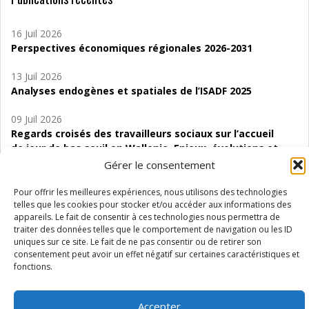
16 Juil 2026
Perspectives économiques régionales 2026-2031
13 Juil 2026
Analyses endogènes et spatiales de l’ISADF 2025
09 Juil 2026
Regards croisés des travailleurs sociaux sur l’accueil
de jour de bas seuil en Wallonie. Enjeux, évolutions et
perspectives
Gérer le consentement
06 Juil 2026
Pour offrir les meilleures expériences, nous utilisons des technologies
Étude d’évaluabilité des Structures
telles que les cookies pour stocker et/ou accéder aux informations des
appareils. Le fait de consentir à ces technologies nous permettra de
d’accompagnement à l’autocréation d’emploi (SAACE)
traiter des données telles que le comportement de navigation ou les ID
uniques sur ce site. Le fait de ne pas consentir ou de retirer son
01 Juil 2026
consentement peut avoir un effet négatif sur certaines caractéristiques et
Pénurie du personnel infirmier :quels indicateurs
fonctions.
d’offre de soins pour comprendre la situation en
Wallonie ?
Accepter