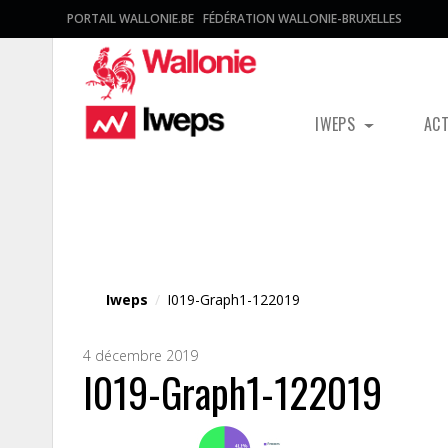
PORTAIL WALLONIE.BE
FÉDÉRATION WALLONIE-BRUXELLES
IWEPS
AC
Fichier média
Iweps
/
I019-Graph1-122019
4 décembre 2019
I019-Graph1-122019