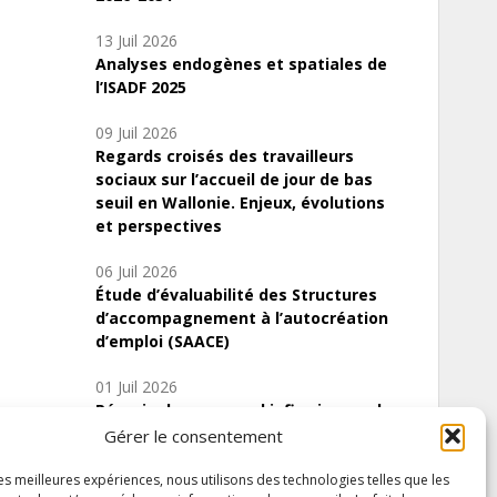
13 Juil 2026
Analyses endogènes et spatiales de
l’ISADF 2025
09 Juil 2026
Regards croisés des travailleurs
sociaux sur l’accueil de jour de bas
seuil en Wallonie. Enjeux, évolutions
et perspectives
06 Juil 2026
Étude d’évaluabilité des Structures
d’accompagnement à l’autocréation
d’emploi (SAACE)
01 Juil 2026
Pénurie du personnel infirmier :quels
indicateurs d’offre de soins pour
Gérer le consentement
comprendre la situation en Wallonie ?
les meilleures expériences, nous utilisons des technologies telles que les