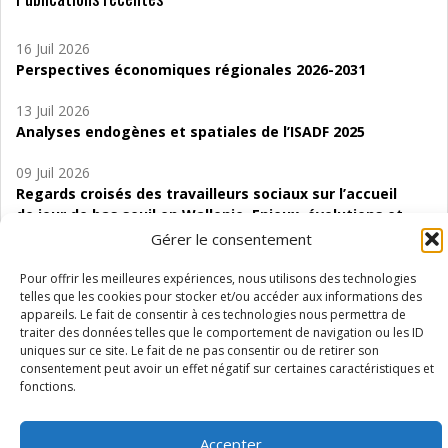
16 Juil 2026
Perspectives économiques régionales 2026-2031
13 Juil 2026
Analyses endogènes et spatiales de l’ISADF 2025
09 Juil 2026
Regards croisés des travailleurs sociaux sur l’accueil
de jour de bas seuil en Wallonie. Enjeux, évolutions et
perspectives
Gérer le consentement
06 Juil 2026
Pour offrir les meilleures expériences, nous utilisons des technologies
Étude d’évaluabilité des Structures
telles que les cookies pour stocker et/ou accéder aux informations des
appareils. Le fait de consentir à ces technologies nous permettra de
d’accompagnement à l’autocréation d’emploi (SAACE)
traiter des données telles que le comportement de navigation ou les ID
uniques sur ce site. Le fait de ne pas consentir ou de retirer son
01 Juil 2026
consentement peut avoir un effet négatif sur certaines caractéristiques et
Pénurie du personnel infirmier :quels indicateurs
fonctions.
d’offre de soins pour comprendre la situation en
Wallonie ?
Accepter