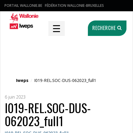
PORTAIL WALLONIE.BE
FÉDÉRATION WALLONIE-BRUXELLES
☰
RECHERCHE
Fichier média
Iweps
/
I019-REL.SOC-DUS-062023_full1
6 juin 2023
I019-REL.SOC-DUS-
062023_full1
I019-REL.SOC-DUS-062023_full1