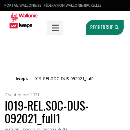
PORTAIL WALLONIE.BE
FÉDÉRATION WALLONIE-BRUXELLES
☰
RECHERCHE
Fichier média
Iweps
/
I019-REL.SOC-DUS-092021_full1
7 septembre 2021
I019-REL.SOC-DUS-
092021_full1
I019-REL.SOC-DUS-092021_full1