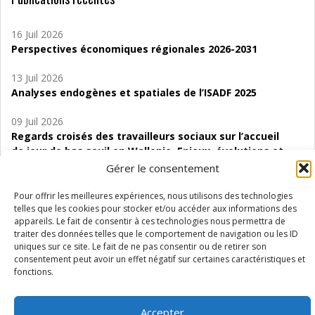
16 Juil 2026
Perspectives économiques régionales 2026-2031
13 Juil 2026
Analyses endogènes et spatiales de l’ISADF 2025
09 Juil 2026
Regards croisés des travailleurs sociaux sur l’accueil
de jour de bas seuil en Wallonie. Enjeux, évolutions et
perspectives
Gérer le consentement
06 Juil 2026
Pour offrir les meilleures expériences, nous utilisons des technologies
Étude d’évaluabilité des Structures
telles que les cookies pour stocker et/ou accéder aux informations des
appareils. Le fait de consentir à ces technologies nous permettra de
d’accompagnement à l’autocréation d’emploi (SAACE)
traiter des données telles que le comportement de navigation ou les ID
uniques sur ce site. Le fait de ne pas consentir ou de retirer son
01 Juil 2026
consentement peut avoir un effet négatif sur certaines caractéristiques et
Pénurie du personnel infirmier :quels indicateurs
fonctions.
d’offre de soins pour comprendre la situation en
Wallonie ?
Accepter