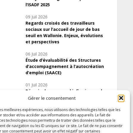
l’ISADF 2025
09 Juil 2026
Regards croisés des travailleurs
sociaux sur l’accueil de jour de bas
seuil en Wallonie. Enjeux, évolutions
et perspectives
06 Juil 2026
Étude d’évaluabilité des Structures
d’accompagnement à l’autocréation
d’emploi (SAACE)
01 Juil 2026
Pénurie du personnel infirmier :quels
indicateurs d’offre de soins pour
Gérer le consentement
comprendre la situation en Wallonie ?
les meilleures expériences, nous utilisons des technologies telles que les
r stocker et/ou accéder aux informations des appareils. Le fait de
 ces technologies nous permettra de traiter des données telles que le
 de navigation ou les ID uniques sur ce site. Le fait de ne pas consentir
Inscrivez-vous à notre newsletter
r son consentement peut avoir un effet négatif sur certaines