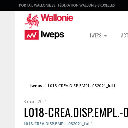
PORTAIL WALLONIE.BE
FÉDÉRATION WALLONIE-BRUXELLES
IWEPS
AC
Fichier média
Iweps
/
L018-CREA.DISP.EMPL.-032021_full1
3 mars 2021
L018-CREA.DISP.EMPL.-0
L018-CREA.DISP.EMPL.-032021_full1