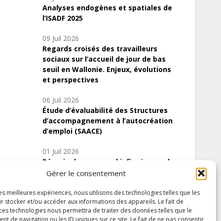
Analyses endogènes et spatiales de
l’ISADF 2025
09 Juil 2026
Regards croisés des travailleurs
sociaux sur l’accueil de jour de bas
seuil en Wallonie. Enjeux, évolutions
et perspectives
06 Juil 2026
Étude d’évaluabilité des Structures
d’accompagnement à l’autocréation
d’emploi (SAACE)
01 Juil 2026
Pénurie du personnel infirmier :quels
indicateurs d’offre de soins pour
Gérer le consentement
comprendre la situation en Wallonie ?
les meilleures expériences, nous utilisons des technologies telles que les
r stocker et/ou accéder aux informations des appareils. Le fait de
 ces technologies nous permettra de traiter des données telles que le
 de navigation ou les ID uniques sur ce site. Le fait de ne pas consentir