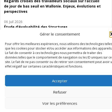
Regards croisés des travailleurs sociaux sur l’accueil
de jour de bas seuil en Wallonie. Enjeux, évolutions et
perspectives
06 Juil 2026
Étude d’évaluabilité des Structures
d’accompagnement à l’autocréation d’emploi (SAACE)
Gérer le consentement
01 Juil 2026
Pour offrir les meilleures expériences, nous utilisons des technologies telle
Pénurie du personnel infirmier :quels indicateurs
que les cookies pour stocker et/ou accéder aux informations des appareils
d’offre de soins pour comprendre la situation en
Le fait de consentir à ces technologies nous permettra de traiter des
données telles que le comportement de navigation ou les ID uniques sur ce
Wallonie ?
site. Le fait de ne pas consentir ou de retirer son consentement peut avoir 
effet négatif sur certaines caractéristiques et fonctions.
Accepter
Mentions légales
Vie privée
Médiateur
Accessibilité
Refuser
Voir les préférences