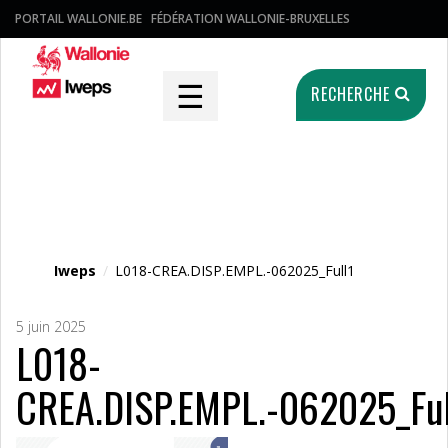
PORTAIL WALLONIE.BE
FÉDÉRATION WALLONIE-BRUXELLES
☰
RECHERCHE
Fichier média
Iweps
/
L018-CREA.DISP.EMPL.-062025_Full1
5 juin 2025
L018-
CREA.DISP.EMPL.-062025_Ful