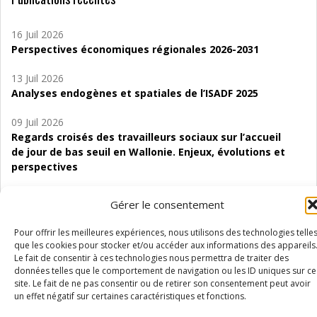
16 Juil 2026
Perspectives économiques régionales 2026-2031
13 Juil 2026
Analyses endogènes et spatiales de l’ISADF 2025
09 Juil 2026
Regards croisés des travailleurs sociaux sur l’accueil
de jour de bas seuil en Wallonie. Enjeux, évolutions et
perspectives
06 Juil 2026
Gérer le consentement
Étude d’évaluabilité des Structures
d’accompagnement à l’autocréation d’emploi (SAACE)
Pour offrir les meilleures expériences, nous utilisons des technologies telle
que les cookies pour stocker et/ou accéder aux informations des appareils
01 Juil 2026
Le fait de consentir à ces technologies nous permettra de traiter des
Pénurie du personnel infirmier :quels indicateurs
données telles que le comportement de navigation ou les ID uniques sur ce
d’offre de soins pour comprendre la situation en
site. Le fait de ne pas consentir ou de retirer son consentement peut avoir
un effet négatif sur certaines caractéristiques et fonctions.
Wallonie ?