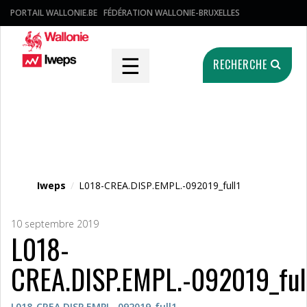
PORTAIL WALLONIE.BE
FÉDÉRATION WALLONIE-BRUXELLES
☰
RECHERCHE
Fichier média
Iweps
/
L018-CREA.DISP.EMPL.-092019_full1
10 septembre 2019
L018-
CREA.DISP.EMPL.-092019_ful
L018-CREA.DISP.EMPL.-092019_full1