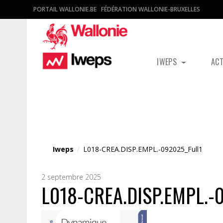
PORTAIL WALLONIE.BE
FÉDÉRATION WALLONIE-BRUXELLES
IWEPS
AC
Fichier média
Iweps
/
L018-CREA.DISP.EMPL.-092025_Full1
2 septembre 2025
L018-CREA.DISP.EMPL.-0