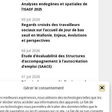
Analyses endogènes et spatiales de
l’ISADF 2025
09 Juil 2026
Regards croisés des travailleurs
sociaux sur l’accueil de jour de bas
seuil en Wallonie. Enjeux, évolutions
et perspectives
06 Juil 2026
Étude d’évaluabilité des Structures
d’accompagnement à l’autocréation
d’emploi (SAACE)
01 Juil 2026
Pénurie du personnel infirmier :quels
indicateurs d’offre de soins pour
Gérer le consentement
comprendre la situation en Wallonie ?
les meilleures expériences, nous utilisons des technologies telles que les
r stocker et/ou accéder aux informations des appareils. Le fait de
 ces technologies nous permettra de traiter des données telles que le
 de navigation ou les ID uniques sur ce site. Le fait de ne pas consentir