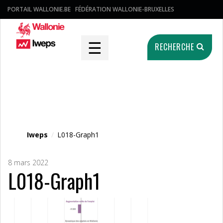
PORTAIL WALLONIE.BE
FÉDÉRATION WALLONIE-BRUXELLES
☰
RECHERCHE
Fichier média
Iweps
/
L018-Graph1
8 mars 2022
L018-Graph1