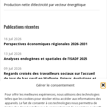
Production nette d’électricité par vecteur énergétique
Publications récentes
16 Juil 2026
Perspectives économiques régionales 2026-2031
13 Juil 2026
Analyses endogènes et spatiales de l’ISADF 2025
09 Juil 2026
Regards croisés des travailleurs sociaux sur l’accueil
de jour de bas seuil en Wallonie. Enjeux, évolutions et
perspectives
Gérer le consentement
06 Juil 2026
Pour offrir les meilleures expériences, nous utilisons des technologies
Étude d’évaluabilité des Structures
telles que les cookies pour stocker et/ou accéder aux informations des
d’accompagnement à l’autocréation d’emploi (SAACE)
appareils. Le fait de consentir à ces technologies nous permettra de