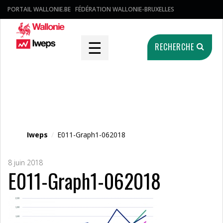
PORTAIL WALLONIE.BE
FÉDÉRATION WALLONIE-BRUXELLES
☰
RECHERCHE
Fichier média
Iweps
/
E011-Graph1-062018
8 juin 2018
E011-Graph1-062018