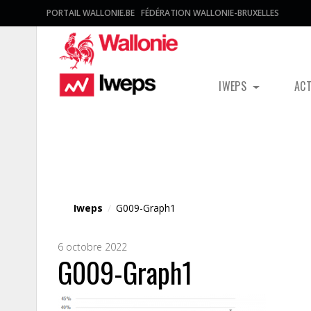
PORTAIL WALLONIE.BE
FÉDÉRATION WALLONIE-BRUXELLES
IWEPS
AC
Fichier média
Iweps
/
G009-Graph1
6 octobre 2022
G009-Graph1