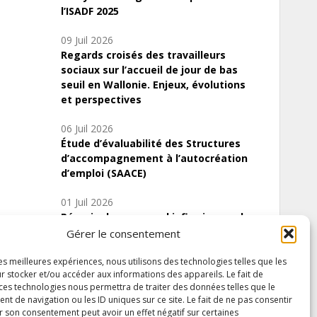
l’ISADF 2025
09 Juil 2026
Regards croisés des travailleurs
sociaux sur l’accueil de jour de bas
seuil en Wallonie. Enjeux, évolutions
et perspectives
06 Juil 2026
Étude d’évaluabilité des Structures
d’accompagnement à l’autocréation
d’emploi (SAACE)
01 Juil 2026
Pénurie du personnel infirmier :quels
indicateurs d’offre de soins pour
Gérer le consentement
comprendre la situation en Wallonie ?
les meilleures expériences, nous utilisons des technologies telles que les
r stocker et/ou accéder aux informations des appareils. Le fait de
 ces technologies nous permettra de traiter des données telles que le
 de navigation ou les ID uniques sur ce site. Le fait de ne pas consentir
Inscrivez-vous à notre newsletter
r son consentement peut avoir un effet négatif sur certaines