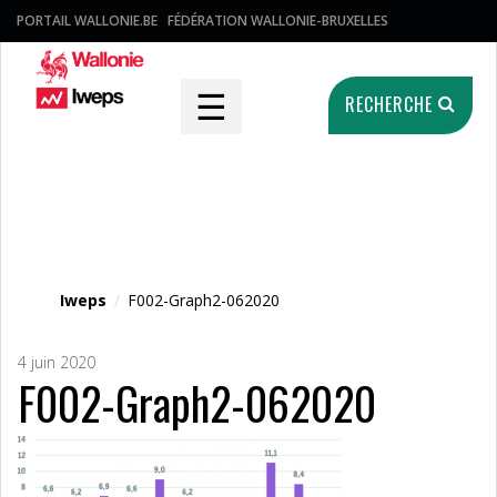
PORTAIL WALLONIE.BE
FÉDÉRATION WALLONIE-BRUXELLES
☰
RECHERCHE
Fichier média
Iweps
/
F002-Graph2-062020
4 juin 2020
F002-Graph2-062020