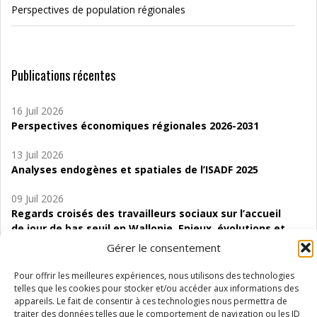
Perspectives de population régionales
Publications récentes
16 Juil 2026
Perspectives économiques régionales 2026-2031
13 Juil 2026
Analyses endogènes et spatiales de l’ISADF 2025
09 Juil 2026
Regards croisés des travailleurs sociaux sur l’accueil
de jour de bas seuil en Wallonie. Enjeux, évolutions et
perspectives
Gérer le consentement
06 Juil 2026
Pour offrir les meilleures expériences, nous utilisons des technologies
Étude d’évaluabilité des Structures
telles que les cookies pour stocker et/ou accéder aux informations des
d’accompagnement à l’autocréation d’emploi (SAACE)
appareils. Le fait de consentir à ces technologies nous permettra de
traiter des données telles que le comportement de navigation ou les ID