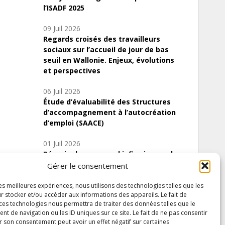
l’ISADF 2025
09 Juil 2026
Regards croisés des travailleurs
sociaux sur l’accueil de jour de bas
seuil en Wallonie. Enjeux, évolutions
et perspectives
06 Juil 2026
Étude d’évaluabilité des Structures
d’accompagnement à l’autocréation
d’emploi (SAACE)
01 Juil 2026
Pénurie du personnel infirmier :quels
indicateurs d’offre de soins pour
Gérer le consentement
comprendre la situation en Wallonie ?
les meilleures expériences, nous utilisons des technologies telles que les
r stocker et/ou accéder aux informations des appareils. Le fait de
 ces technologies nous permettra de traiter des données telles que le
 de navigation ou les ID uniques sur ce site. Le fait de ne pas consentir
Inscrivez-vous à notre newsletter
r son consentement peut avoir un effet négatif sur certaines