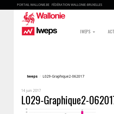
PORTAIL WALLONIE.BE
FÉDÉRATION WALLONIE-BRUXELLES
IWEPS
AC
Fichier média
Iweps
/
L029-Graphique2-062017
14 juin 2017
L029-Graphique2-06201