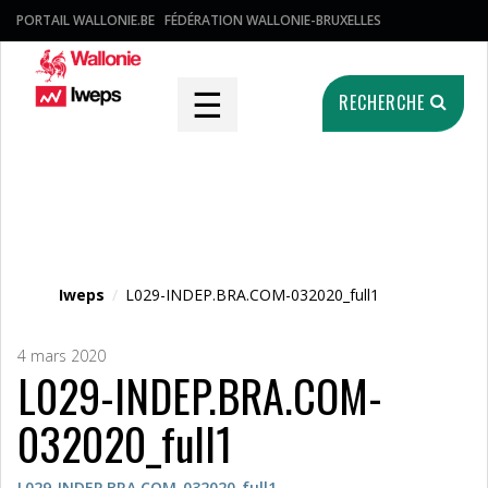
PORTAIL WALLONIE.BE
FÉDÉRATION WALLONIE-BRUXELLES
☰
RECHERCHE
Fichier média
Iweps
/
L029-INDEP.BRA.COM-032020_full1
4 mars 2020
L029-INDEP.BRA.COM-
032020_full1
L029-INDEP.BRA.COM-032020_full1