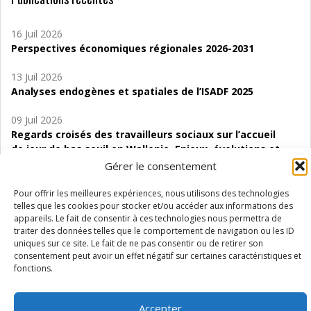
16 Juil 2026
Perspectives économiques régionales 2026-2031
13 Juil 2026
Analyses endogènes et spatiales de l’ISADF 2025
09 Juil 2026
Regards croisés des travailleurs sociaux sur l’accueil
de jour de bas seuil en Wallonie. Enjeux, évolutions et
perspectives
Gérer le consentement
06 Juil 2026
Pour offrir les meilleures expériences, nous utilisons des technologies
Étude d’évaluabilité des Structures
telles que les cookies pour stocker et/ou accéder aux informations des
appareils. Le fait de consentir à ces technologies nous permettra de
d’accompagnement à l’autocréation d’emploi (SAACE)
traiter des données telles que le comportement de navigation ou les ID
uniques sur ce site. Le fait de ne pas consentir ou de retirer son
01 Juil 2026
consentement peut avoir un effet négatif sur certaines caractéristiques et
Pénurie du personnel infirmier :quels indicateurs
fonctions.
d’offre de soins pour comprendre la situation en
Wallonie ?
Accepter