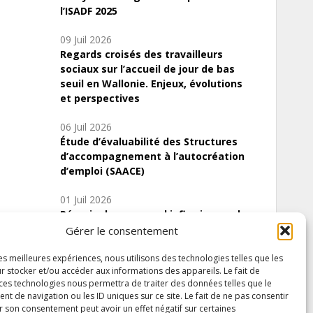
l’ISADF 2025
09 Juil 2026
Regards croisés des travailleurs
sociaux sur l’accueil de jour de bas
seuil en Wallonie. Enjeux, évolutions
et perspectives
06 Juil 2026
Étude d’évaluabilité des Structures
d’accompagnement à l’autocréation
d’emploi (SAACE)
01 Juil 2026
Pénurie du personnel infirmier :quels
indicateurs d’offre de soins pour
Gérer le consentement
comprendre la situation en Wallonie ?
les meilleures expériences, nous utilisons des technologies telles que les
r stocker et/ou accéder aux informations des appareils. Le fait de
 ces technologies nous permettra de traiter des données telles que le
 de navigation ou les ID uniques sur ce site. Le fait de ne pas consentir
Inscrivez-vous à notre newsletter
r son consentement peut avoir un effet négatif sur certaines