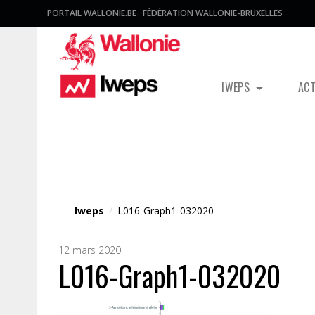
PORTAIL WALLONIE.BE
FÉDÉRATION WALLONIE-BRUXELLES
IWEPS
AC
Fichier média
Iweps
/
L016-Graph1-032020
12 mars 2020
L016-Graph1-032020