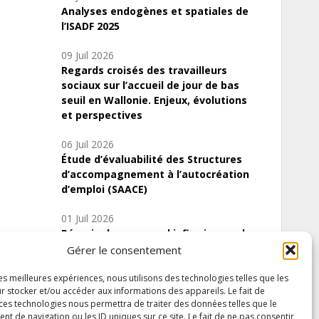
Analyses endogènes et spatiales de
l’ISADF 2025
09 Juil 2026
Regards croisés des travailleurs
sociaux sur l’accueil de jour de bas
seuil en Wallonie. Enjeux, évolutions
et perspectives
06 Juil 2026
Étude d’évaluabilité des Structures
d’accompagnement à l’autocréation
d’emploi (SAACE)
01 Juil 2026
Pénurie du personnel infirmier :quels
indicateurs d’offre de soins pour
Gérer le consentement
comprendre la situation en Wallonie ?
les meilleures expériences, nous utilisons des technologies telles que les
r stocker et/ou accéder aux informations des appareils. Le fait de
 ces technologies nous permettra de traiter des données telles que le
 de navigation ou les ID uniques sur ce site. Le fait de ne pas consentir