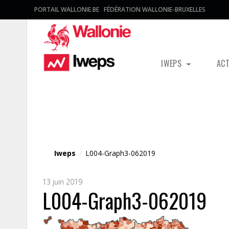
PORTAIL WALLONIE.BE
FÉDÉRATION WALLONIE-BRUXELLES
IWEPS
AC
Fichier média
Iweps
/
L004-Graph3-062019
13 juin 2019
L004-Graph3-062019