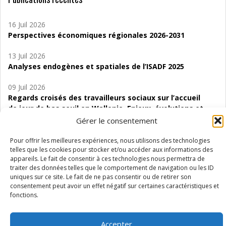
16 Juil 2026
Perspectives économiques régionales 2026-2031
13 Juil 2026
Analyses endogènes et spatiales de l’ISADF 2025
09 Juil 2026
Regards croisés des travailleurs sociaux sur l’accueil
de jour de bas seuil en Wallonie. Enjeux, évolutions et
perspectives
Gérer le consentement
06 Juil 2026
Pour offrir les meilleures expériences, nous utilisons des technologies
Étude d’évaluabilité des Structures
telles que les cookies pour stocker et/ou accéder aux informations des
appareils. Le fait de consentir à ces technologies nous permettra de
d’accompagnement à l’autocréation d’emploi (SAACE)
traiter des données telles que le comportement de navigation ou les ID
uniques sur ce site. Le fait de ne pas consentir ou de retirer son
01 Juil 2026
consentement peut avoir un effet négatif sur certaines caractéristiques et
Pénurie du personnel infirmier :quels indicateurs
fonctions.
d’offre de soins pour comprendre la situation en
Wallonie ?
Accepter