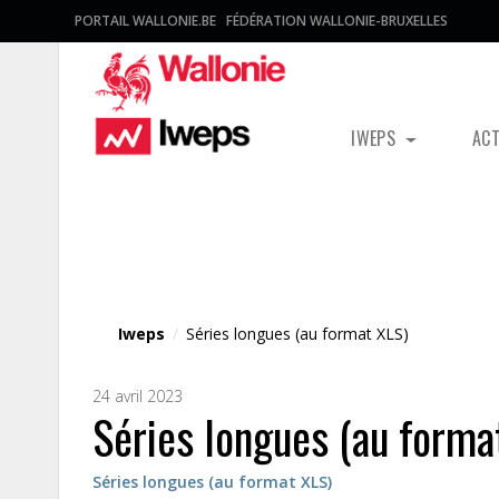
PORTAIL WALLONIE.BE
FÉDÉRATION WALLONIE-BRUXELLES
IWEPS
AC
Fichier média
Iweps
/
Séries longues (au format XLS)
24 avril 2023
Séries longues (au forma
Séries longues (au format XLS)