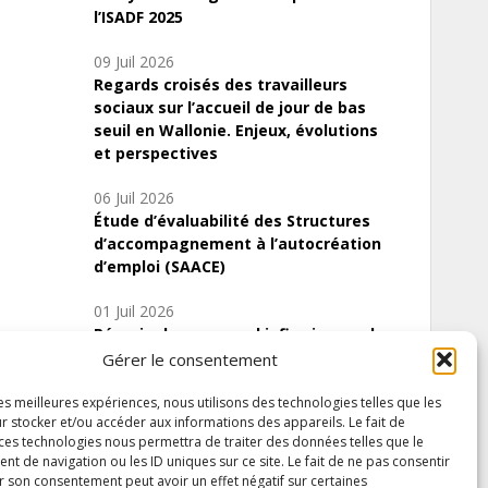
l’ISADF 2025
09 Juil 2026
Regards croisés des travailleurs
sociaux sur l’accueil de jour de bas
seuil en Wallonie. Enjeux, évolutions
et perspectives
06 Juil 2026
Étude d’évaluabilité des Structures
d’accompagnement à l’autocréation
d’emploi (SAACE)
01 Juil 2026
Pénurie du personnel infirmier :quels
indicateurs d’offre de soins pour
Gérer le consentement
comprendre la situation en Wallonie ?
les meilleures expériences, nous utilisons des technologies telles que les
r stocker et/ou accéder aux informations des appareils. Le fait de
 ces technologies nous permettra de traiter des données telles que le
 de navigation ou les ID uniques sur ce site. Le fait de ne pas consentir
Inscrivez-vous à notre newsletter
r son consentement peut avoir un effet négatif sur certaines