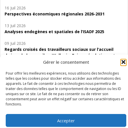
16 Juil 2026
Perspectives économiques régionales 2026-2031
13 Juil 2026
Analyses endogènes et spatiales de l’ISADF 2025
09 Juil 2026
Regards croisés des travailleurs sociaux sur l’accueil
de jour de bas seuil en Wallonie. Enjeux, évolutions et
perspectives
Gérer le consentement
06 Juil 2026
Pour offrir les meilleures expériences, nous utilisons des technologies
telles que les cookies pour stocker et/ou accéder aux informations des
Étude d’évaluabilité des Structures
appareils. Le fait de consentir à ces technologies nous permettra de
d’accompagnement à l’autocréation d’emploi (SAACE)
traiter des données telles que le comportement de navigation ou les ID
uniques sur ce site. Le fait de ne pas consentir ou de retirer son
01 Juil 2026
consentement peut avoir un effet négatif sur certaines caractéristiques et
Pénurie du personnel infirmier :quels indicateurs
fonctions.
d’offre de soins pour comprendre la situation en
Wallonie ?
Accepter