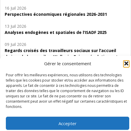
16 Juil 2026
Perspectives économiques régionales 2026-2031
13 Juil 2026
Analyses endogènes et spatiales de l’ISADF 2025
09 Juil 2026
Regards croisés des travailleurs sociaux sur l’accueil
de jour de bas seuil en Wallonie. Enjeux, évolutions et
perspectives
Gérer le consentement
06 Juil 2026
Pour offrir les meilleures expériences, nous utilisons des technologies
telles que les cookies pour stocker et/ou accéder aux informations des
Étude d’évaluabilité des Structures
appareils. Le fait de consentir à ces technologies nous permettra de
d’accompagnement à l’autocréation d’emploi (SAACE)
traiter des données telles que le comportement de navigation ou les ID
uniques sur ce site. Le fait de ne pas consentir ou de retirer son
01 Juil 2026
consentement peut avoir un effet négatif sur certaines caractéristiques et
Pénurie du personnel infirmier :quels indicateurs
fonctions.
d’offre de soins pour comprendre la situation en
Wallonie ?
Accepter