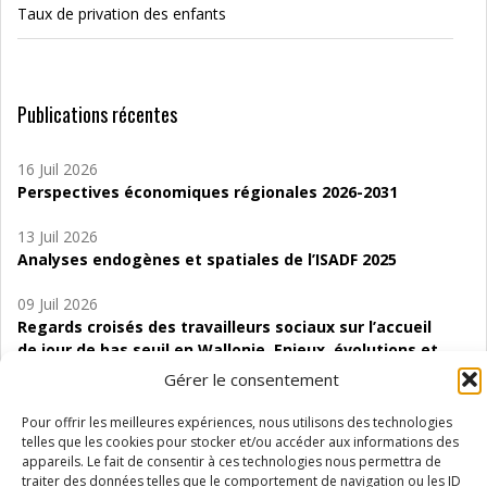
Taux de privation des enfants
Publications récentes
16 Juil 2026
Perspectives économiques régionales 2026-2031
13 Juil 2026
Analyses endogènes et spatiales de l’ISADF 2025
09 Juil 2026
Regards croisés des travailleurs sociaux sur l’accueil
de jour de bas seuil en Wallonie. Enjeux, évolutions et
perspectives
Gérer le consentement
06 Juil 2026
Pour offrir les meilleures expériences, nous utilisons des technologies
Étude d’évaluabilité des Structures
telles que les cookies pour stocker et/ou accéder aux informations des
d’accompagnement à l’autocréation d’emploi (SAACE)
appareils. Le fait de consentir à ces technologies nous permettra de
traiter des données telles que le comportement de navigation ou les ID