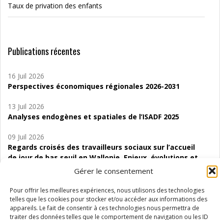
Taux de privation des enfants
Publications récentes
16 Juil 2026
Perspectives économiques régionales 2026-2031
13 Juil 2026
Analyses endogènes et spatiales de l’ISADF 2025
09 Juil 2026
Regards croisés des travailleurs sociaux sur l’accueil
de jour de bas seuil en Wallonie. Enjeux, évolutions et
perspectives
Gérer le consentement
06 Juil 2026
Pour offrir les meilleures expériences, nous utilisons des technologies
Étude d’évaluabilité des Structures
telles que les cookies pour stocker et/ou accéder aux informations des
d’accompagnement à l’autocréation d’emploi (SAACE)
appareils. Le fait de consentir à ces technologies nous permettra de
traiter des données telles que le comportement de navigation ou les ID