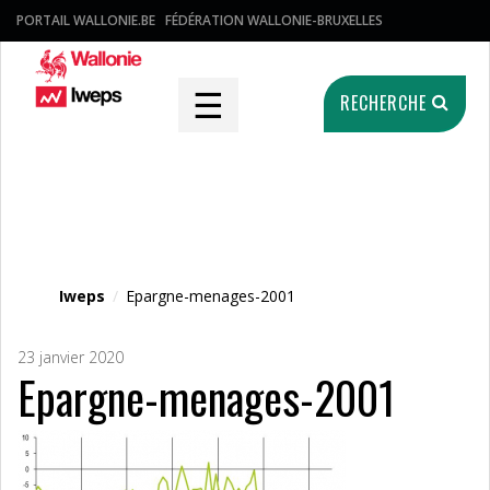
PORTAIL WALLONIE.BE
FÉDÉRATION WALLONIE-BRUXELLES
☰
RECHERCHE
Fichier média
Iweps
/
Epargne-menages-2001
23 janvier 2020
Epargne-menages-2001