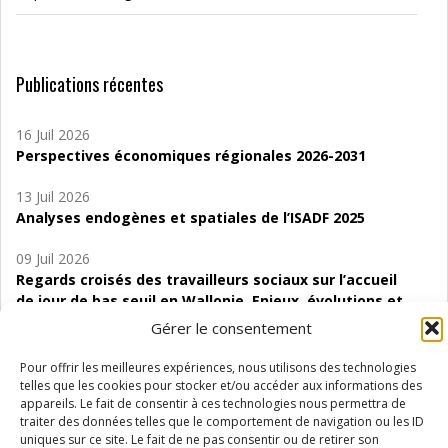
Publications récentes
16 Juil 2026
Perspectives économiques régionales 2026-2031
13 Juil 2026
Analyses endogènes et spatiales de l’ISADF 2025
09 Juil 2026
Regards croisés des travailleurs sociaux sur l’accueil
de jour de bas seuil en Wallonie. Enjeux, évolutions et
perspectives
Gérer le consentement
06 Juil 2026
Pour offrir les meilleures expériences, nous utilisons des technologies
Étude d’évaluabilité des Structures
telles que les cookies pour stocker et/ou accéder aux informations des
d’accompagnement à l’autocréation d’emploi (SAACE)
appareils. Le fait de consentir à ces technologies nous permettra de
traiter des données telles que le comportement de navigation ou les ID
uniques sur ce site. Le fait de ne pas consentir ou de retirer son
01 Juil 2026