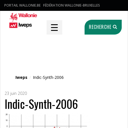
PORTAIL WALLONIE.BE
FÉDÉRATION WALLONIE-BRUXELLES
☰
RECHERCHE
Fichier média
Iweps
/
Indic-Synth-2006
23 juin 2020
Indic-Synth-2006