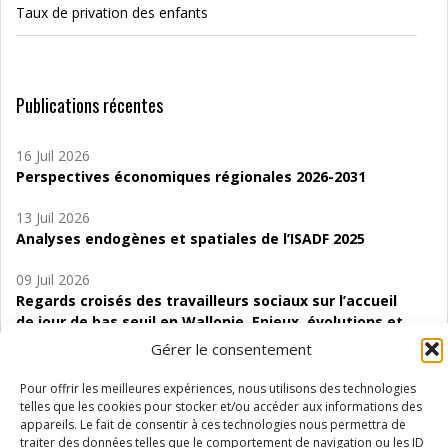
Taux de privation des enfants
Publications récentes
16 Juil 2026
Perspectives économiques régionales 2026-2031
13 Juil 2026
Analyses endogènes et spatiales de l’ISADF 2025
09 Juil 2026
Regards croisés des travailleurs sociaux sur l’accueil
de jour de bas seuil en Wallonie. Enjeux, évolutions et
perspectives
Gérer le consentement
06 Juil 2026
Pour offrir les meilleures expériences, nous utilisons des technologies
Étude d’évaluabilité des Structures
telles que les cookies pour stocker et/ou accéder aux informations des
d’accompagnement à l’autocréation d’emploi (SAACE)
appareils. Le fait de consentir à ces technologies nous permettra de
traiter des données telles que le comportement de navigation ou les ID