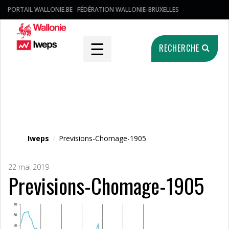
PORTAIL WALLONIE.BE
FÉDÉRATION WALLONIE-BRUXELLES
☰
RECHERCHE
Fichier média
Iweps
/
Previsions-Chomage-1905
22 mai 2019
Previsions-Chomage-1905