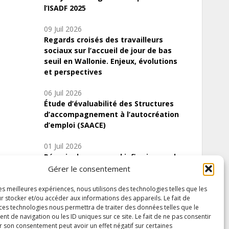
l’ISADF 2025
09 Juil 2026
Regards croisés des travailleurs
sociaux sur l’accueil de jour de bas
seuil en Wallonie. Enjeux, évolutions
et perspectives
06 Juil 2026
Étude d’évaluabilité des Structures
d’accompagnement à l’autocréation
d’emploi (SAACE)
01 Juil 2026
Pénurie du personnel infirmier :quels
indicateurs d’offre de soins pour
Gérer le consentement
comprendre la situation en Wallonie ?
les meilleures expériences, nous utilisons des technologies telles que les
r stocker et/ou accéder aux informations des appareils. Le fait de
 ces technologies nous permettra de traiter des données telles que le
 de navigation ou les ID uniques sur ce site. Le fait de ne pas consentir
Inscrivez-vous à notre newsletter
r son consentement peut avoir un effet négatif sur certaines