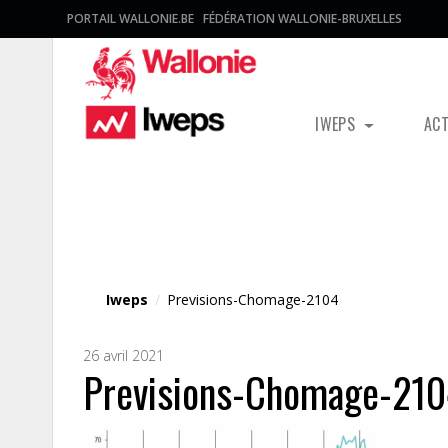
PORTAIL WALLONIE.BE
FÉDÉRATION WALLONIE-BRUXELLES
IWEPS
AC
Fichier média
Iweps
/
Previsions-Chomage-2104
26 avril 2021
Previsions-Chomage-21