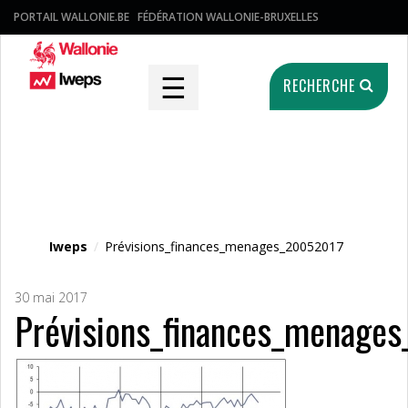
PORTAIL WALLONIE.BE
FÉDÉRATION WALLONIE-BRUXELLES
☰
RECHERCHE
Fichier média
Iweps
/
Prévisions_finances_menages_20052017
30 mai 2017
Prévisions_finances_menage