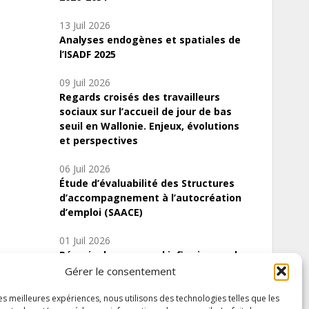
13 Juil 2026
Analyses endogènes et spatiales de
l’ISADF 2025
09 Juil 2026
Regards croisés des travailleurs
sociaux sur l’accueil de jour de bas
seuil en Wallonie. Enjeux, évolutions
et perspectives
06 Juil 2026
Étude d’évaluabilité des Structures
d’accompagnement à l’autocréation
d’emploi (SAACE)
01 Juil 2026
Pénurie du personnel infirmier :quels
indicateurs d’offre de soins pour
Gérer le consentement
comprendre la situation en Wallonie ?
les meilleures expériences, nous utilisons des technologies telles que les