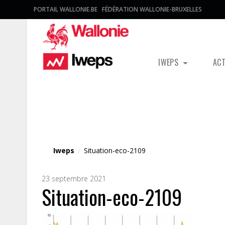
PORTAIL WALLONIE.BE
FÉDÉRATION WALLONIE-BRUXELLES
IWEPS
AC
Fichier média
Iweps
/
Situation-eco-2109
23 septembre 2021
Situation-eco-2109