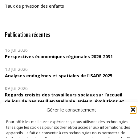
Taux de privation des enfants
Publications récentes
16 Juil 2026
Perspectives économiques régionales 2026-2031
13 Juil 2026
Analyses endogènes et spatiales de l’ISADF 2025
09 Juil 2026
Regards croisés des travailleurs sociaux sur l’accueil
de jour de bas seuil en Wallonie. Enjeux, évolutions et
perspectives
Gérer le consentement
06 Juil 2026
Pour offrir les meilleures expériences, nous utilisons des technologies
Étude d’évaluabilité des Structures
telles que les cookies pour stocker et/ou accéder aux informations des
d’accompagnement à l’autocréation d’emploi (SAACE)
appareils. Le fait de consentir à ces technologies nous permettra de