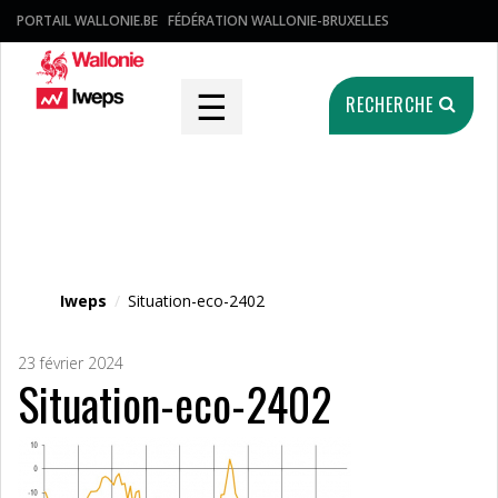
PORTAIL WALLONIE.BE
FÉDÉRATION WALLONIE-BRUXELLES
☰
RECHERCHE
Fichier média
Iweps
/
Situation-eco-2402
23 février 2024
Situation-eco-2402