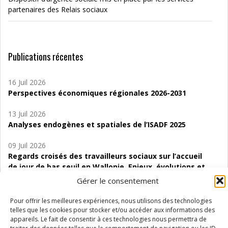
partenaires des Relais sociaux
Publications récentes
16 Juil 2026
Perspectives économiques régionales 2026-2031
13 Juil 2026
Analyses endogènes et spatiales de l’ISADF 2025
09 Juil 2026
Regards croisés des travailleurs sociaux sur l’accueil
de jour de bas seuil en Wallonie. Enjeux, évolutions et
perspectives
Gérer le consentement
06 Juil 2026
Pour offrir les meilleures expériences, nous utilisons des technologies
Étude d’évaluabilité des Structures
telles que les cookies pour stocker et/ou accéder aux informations des
d’accompagnement à l’autocréation d’emploi (SAACE)
appareils. Le fait de consentir à ces technologies nous permettra de