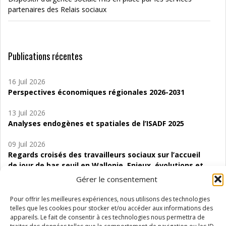
partenaires des Relais sociaux
Publications récentes
16 Juil 2026
Perspectives économiques régionales 2026-2031
13 Juil 2026
Analyses endogènes et spatiales de l’ISADF 2025
09 Juil 2026
Regards croisés des travailleurs sociaux sur l’accueil
de jour de bas seuil en Wallonie. Enjeux, évolutions et
perspectives
Gérer le consentement
06 Juil 2026
Pour offrir les meilleures expériences, nous utilisons des technologies
Étude d’évaluabilité des Structures
telles que les cookies pour stocker et/ou accéder aux informations des
d’accompagnement à l’autocréation d’emploi (SAACE)
appareils. Le fait de consentir à ces technologies nous permettra de