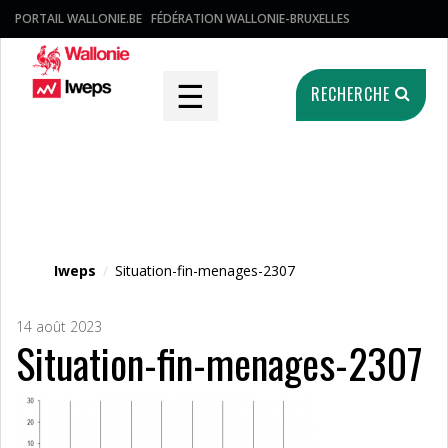
PORTAIL WALLONIE.BE
FÉDÉRATION WALLONIE-BRUXELLES
☰
RECHERCHE
Fichier média
Iweps
/
Situation-fin-menages-2307
14 août 2023
Situation-fin-menages-2307