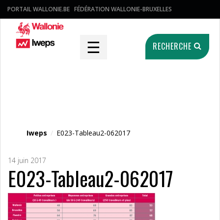
PORTAIL WALLONIE.BE
FÉDÉRATION WALLONIE-BRUXELLES
☰
RECHERCHE
Fichier média
Iweps
/
E023-Tableau2-062017
14 juin 2017
E023-Tableau2-062017