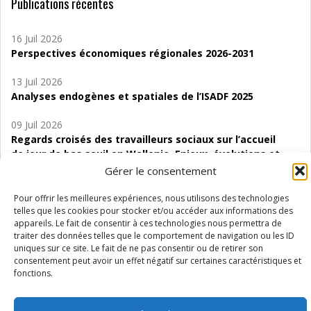
Publications récentes
16 Juil 2026
Perspectives économiques régionales 2026-2031
13 Juil 2026
Analyses endogènes et spatiales de l’ISADF 2025
09 Juil 2026
Regards croisés des travailleurs sociaux sur l’accueil
de jour de bas seuil en Wallonie. Enjeux, évolutions et
perspectives
Gérer le consentement
06 Juil 2026
Pour offrir les meilleures expériences, nous utilisons des technologies
Étude d’évaluabilité des Structures
telles que les cookies pour stocker et/ou accéder aux informations des
appareils. Le fait de consentir à ces technologies nous permettra de
d’accompagnement à l’autocréation d’emploi (SAACE)
traiter des données telles que le comportement de navigation ou les ID
uniques sur ce site. Le fait de ne pas consentir ou de retirer son
01 Juil 2026
consentement peut avoir un effet négatif sur certaines caractéristiques et
Pénurie du personnel infirmier :quels indicateurs
fonctions.
d’offre de soins pour comprendre la situation en
Wallonie ?