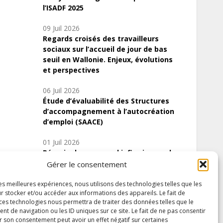
l’ISADF 2025
09 Juil 2026
Regards croisés des travailleurs
sociaux sur l’accueil de jour de bas
seuil en Wallonie. Enjeux, évolutions
et perspectives
06 Juil 2026
Étude d’évaluabilité des Structures
d’accompagnement à l’autocréation
d’emploi (SAACE)
01 Juil 2026
Pénurie du personnel infirmier :quels
indicateurs d’offre de soins pour
Gérer le consentement
comprendre la situation en Wallonie ?
les meilleures expériences, nous utilisons des technologies telles que les
r stocker et/ou accéder aux informations des appareils. Le fait de
 ces technologies nous permettra de traiter des données telles que le
 de navigation ou les ID uniques sur ce site. Le fait de ne pas consentir
Inscrivez-vous à notre newsletter
r son consentement peut avoir un effet négatif sur certaines