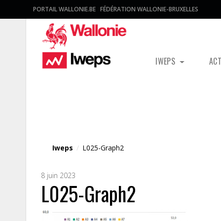
PORTAIL WALLONIE.BE
FÉDÉRATION WALLONIE-BRUXELLES
IWEPS
AC
Fichier média
Iweps
/
L025-Graph2
8 juin 2023
L025-Graph2