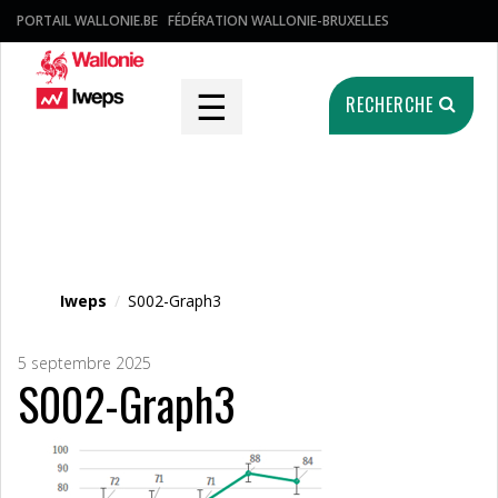
PORTAIL WALLONIE.BE
FÉDÉRATION WALLONIE-BRUXELLES
☰
RECHERCHE
Fichier média
Iweps
/
S002-Graph3
5 septembre 2025
S002-Graph3