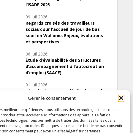
l’ISADF 2025
09 Juil 2026
Regards croisés des travailleurs
sociaux sur l’accueil de jour de bas
seuil en Wallonie. Enjeux, évolutions
et perspectives
06 Juil 2026
Étude d’évaluabilité des Structures
d’accompagnement à l’autocréation
d’emploi (SAACE)
01 Juil 2026
Pénurie du personnel infirmier :quels
indicateurs d’offre de soins pour
Gérer le consentement
comprendre la situation en Wallonie ?
les meilleures expériences, nous utilisons des technologies telles que les
r stocker et/ou accéder aux informations des appareils. Le fait de
 ces technologies nous permettra de traiter des données telles que le
 de navigation ou les ID uniques sur ce site. Le fait de ne pas consentir
Inscrivez-vous à notre newsletter
r son consentement peut avoir un effet négatif sur certaines