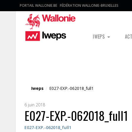
PORTAIL WALLONIE.BE
FÉDÉRATION WALLONIE-BRUXELLES
IWEPS
AC
Fichier média
Iweps
/
E027-EXP.-062018_full1
6 juin 2018
E027-EXP.-062018_full1
E027-EXP.-062018_full1