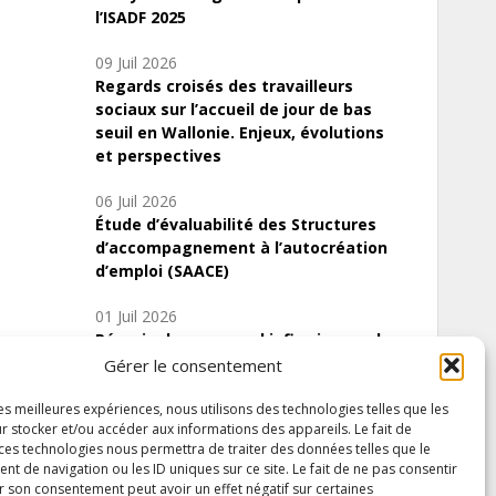
l’ISADF 2025
09 Juil 2026
Regards croisés des travailleurs
sociaux sur l’accueil de jour de bas
seuil en Wallonie. Enjeux, évolutions
et perspectives
06 Juil 2026
Étude d’évaluabilité des Structures
d’accompagnement à l’autocréation
d’emploi (SAACE)
01 Juil 2026
Pénurie du personnel infirmier :quels
indicateurs d’offre de soins pour
Gérer le consentement
comprendre la situation en Wallonie ?
les meilleures expériences, nous utilisons des technologies telles que les
r stocker et/ou accéder aux informations des appareils. Le fait de
 ces technologies nous permettra de traiter des données telles que le
 de navigation ou les ID uniques sur ce site. Le fait de ne pas consentir
Inscrivez-vous à notre newsletter
r son consentement peut avoir un effet négatif sur certaines