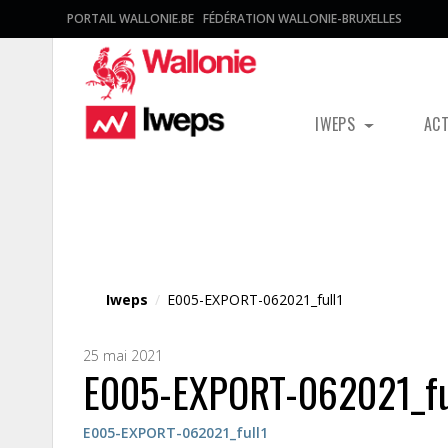
PORTAIL WALLONIE.BE
FÉDÉRATION WALLONIE-BRUXELLES
IWEPS
AC
Fichier média
Iweps
/
E005-EXPORT-062021_full1
25 mai 2021
E005-EXPORT-062021_fu
E005-EXPORT-062021_full1