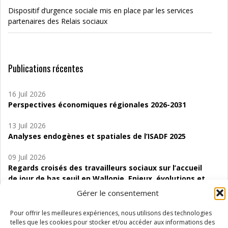
Dispositif d’urgence sociale mis en place par les services
partenaires des Relais sociaux
Publications récentes
16 Juil 2026
Perspectives économiques régionales 2026-2031
13 Juil 2026
Analyses endogènes et spatiales de l’ISADF 2025
09 Juil 2026
Regards croisés des travailleurs sociaux sur l’accueil
de jour de bas seuil en Wallonie. Enjeux, évolutions et
perspectives
Gérer le consentement
06 Juil 2026
Pour offrir les meilleures expériences, nous utilisons des technologies
Étude d’évaluabilité des Structures
telles que les cookies pour stocker et/ou accéder aux informations des