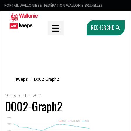
PORTAIL WALLONIE.BE
FÉDÉRATION WALLONIE-BRUXELLES
☰
RECHERCHE
Fichier média
Iweps
/
D002-Graph2
10 septembre 2021
D002-Graph2